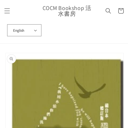
Skip to
COCM Bookshop 活
content
Cart
水書房
English
Skip to
product
information