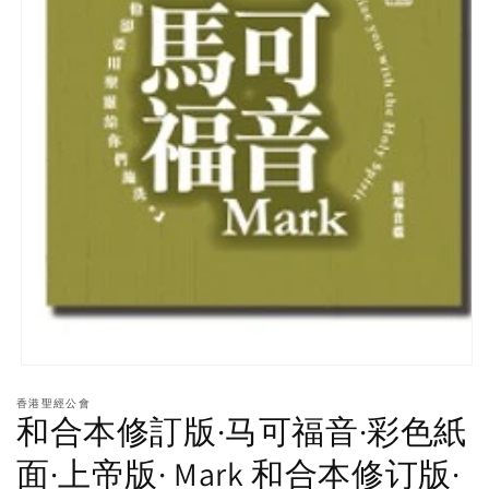
Open
media
香港聖經公會
1
和合本修訂版·马可福音·彩色紙
in
modal
面·上帝版· Mark 和合本修订版·