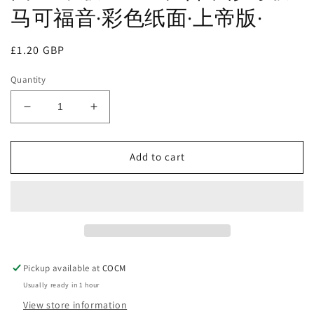
马可福音·彩色纸面·上帝版·
Regular
£1.20 GBP
price
Quantity
Decrease
Increase
quantity
quantity
for
for
Add to cart
和
和
合
合
本
本
修
修
訂
訂
版
版
·
·
Pickup available at
COCM
马
马
Usually ready in 1 hour
可
可
View store information
福
福