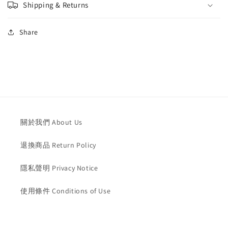
马
马
Shipping & Returns
可
可
福
福
Share
音
音
·
·
彩
彩
色
色
纸
纸
面
面
·
·
關於我們 About Us
上
上
帝
帝
退換商品 Return Policy
版
版
·
·
隱私聲明 Privacy Notice
使用條件 Conditions of Use