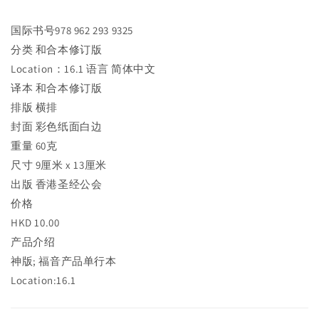
音
音
·
·
国际书号978 962 293 9325
彩
彩
分类 和合本修订版
色
色
Location：16.1 语言 简体中文
紙
紙
译本 和合本修订版
面
面
排版 横排
·
·
上
上
封面 彩色纸面白边
帝
帝
重量 60克
版
版
尺寸 9厘米 x 13厘米
·
·
出版 香港圣经公会
Mark
Mark
价格
和
和
HKD 10.00
合
合
本
本
产品介绍
修
修
神版; 福音产品单行本
订
订
Location:16.1
版
版
·
·