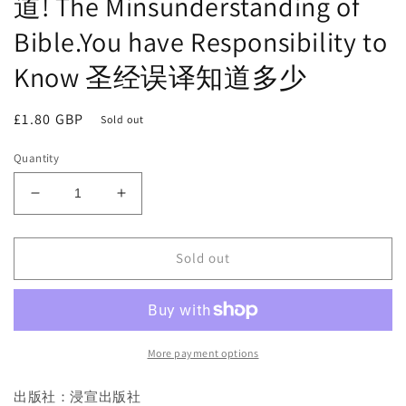
道! The Minsunderstanding of
Bible.You have Responsibility to
Know 圣经误译知道多少
Regular
£1.80 GBP
Sold out
price
Quantity
Decrease
Increase
quantity
quantity
for
for
Sold out
聖
聖
經
經
誤
誤
譯
譯
知
知
More payment options
道
道
多
多
出版社：浸宣出版社