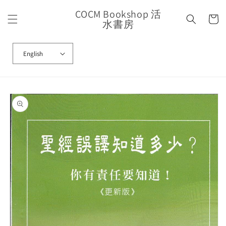
Skip to
COCM Bookshop 活
content
Cart
水書房
English
Skip to
product
information