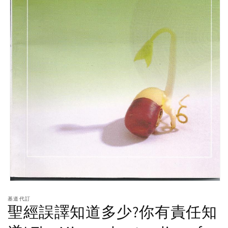
Open
media
基道代訂
1
聖經誤譯知道多少?你有責任知
in
modal