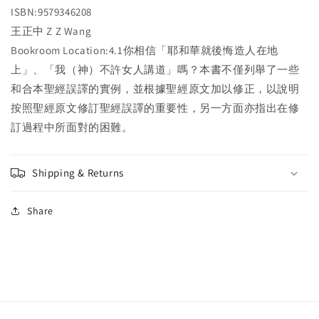
少?
少?
ISBN:9579346208
你
你
王正中 Z Z Wang
有
有
Bookroom Location:4.1你相信「耶和華就後悔造人在地
責
責
上」、「我（神）不許女人講道」嗎？本書不僅列舉了一些
任
任
和合本聖經誤譯的實例，並根據聖經原文加以修正，以說明
知
知
道!
道!
按照聖經原文修訂聖經誤譯的重要性，另一方面亦指出在修
The
The
訂過程中所面對的困難。
Minsunderstanding
Minsunderstanding
of
of
Bible.You
Bible.You
Shipping & Returns
have
have
Responsibility
Responsibility
Share
to
to
Know
Know
圣
圣
经
经
误
误
译
译
知
知