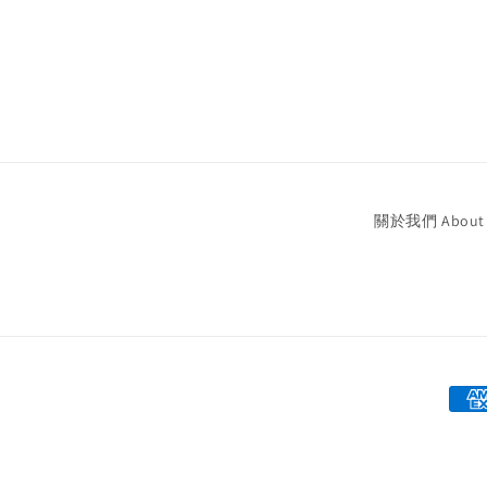
關於我們 About 
Paym
met