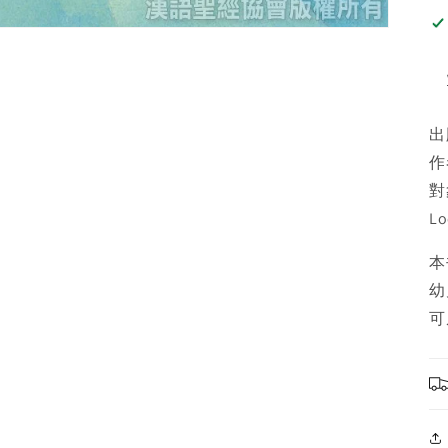
出
作
對
Lo
本
幼
可