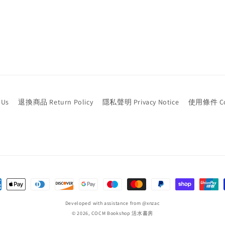
Us
退換商品 Return Policy
隱私聲明 Privacy Notice
使用條件 Cond
ent
hods
Developed with assistance from
@xnzac
© 2026,
COCM Bookshop 活水書房