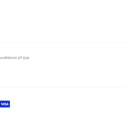
装
装
中
中
英
英
对
对
照
照
简
简
体
体
itions of Use