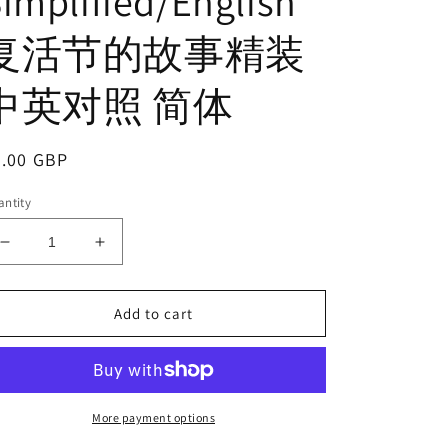
implified/English
复活节的故事精装
中英对照 简体
egular
5.00 GBP
ice
ntity
Decrease
Increase
quantity
quantity
for
for
Add to cart
復
復
活
活
節
節
的
的
故
故
More payment options
事．
事．