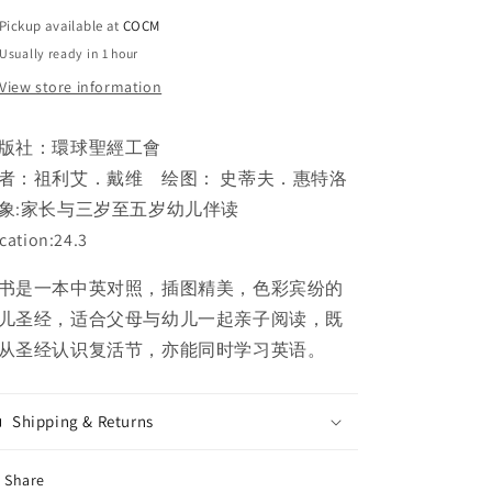
精
精
Pickup available at
COCM
裝．
裝．
Usually ready in 1 hour
中
中
View store information
英
英
對
對
照．
照．
版社：環球聖經工會
简
简
者：祖利艾．戴维 绘图： 史蒂夫．惠特洛
體
體
象:家长与三岁至五岁幼儿伴读
Easter
Easter
cation:24.3
story
story
Chinese
Chinese
书是一本中英对照，插图精美，色彩宾纷的
Simplified/English
Simplified/English
复
复
儿圣经，适合父母与幼儿一起亲子阅读，既
活
活
从圣经认识复活节，亦能同时学习英语。
节
节
的
的
故
故
Shipping & Returns
事
事
精
精
Share