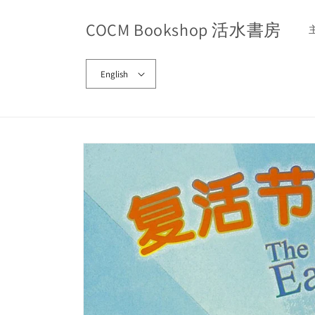
Skip to
content
COCM Bookshop 活水書房
English
Skip to
product
information