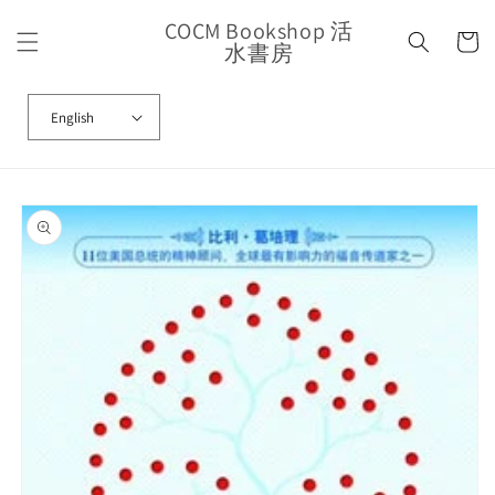
Skip to
COCM Bookshop 活
content
Cart
水書房
English
Skip to
product
information