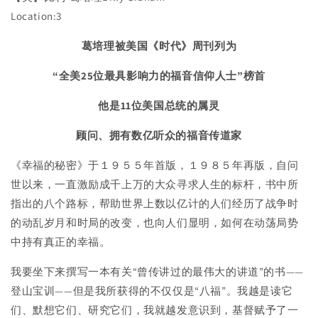
體
體
Location:3
Chinese
Chinese
Simplified
Simplified
葛培理被美国《时代》周刊列为
幸
幸
“全美
25
位最具影响力的福音信仰人士”榜首
福
福
的
的
他是
11
位美国总统的属灵
秘
秘
密
密
顾问、拥有数亿听众的福音传道家
《幸福的秘密》于１９５５年首版，１９８５年再版，自问
世以来，一直激励成千上万的大众寻求人生的标杆，书中所
指出的八个路标，帮助世界上数以亿计的人们经历了战争时
的动乱岁月和时局的改变，也向人们显明，如何在动荡局势
中持有真正的幸福。
我要坐下来撰写一本有关“曾传讲过的最伟大的讲道”的书——
登山宝训——但是我所获得的不仅仅是“八福”。我越是读它
们、默想它们、研究它们，我就越发意识到，基督赋予了一