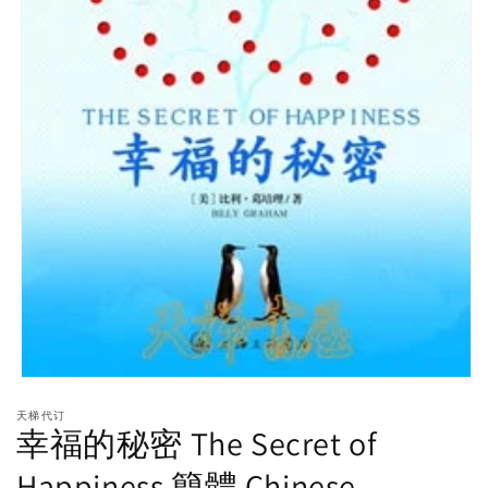
Open
media
天梯代订
1
幸福的秘密 The Secret of
in
modal
Happiness 簡體 Chinese