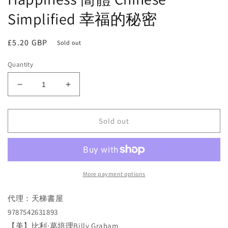
Simplified 幸福的秘密
Regular
£5.20 GBP
Sold out
price
Quantity
Decrease
Increase
quantity
quantity
for
for
Sold out
幸
幸
福
福
的
的
秘
秘
密
密
More payment options
The
The
Secret
Secret
代理：天梯書屋
of
of
9787542631893
Happiness
Happiness
簡
簡
【美】比利·葛培理Billy Graham