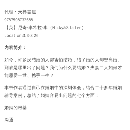
手
手
冊
冊
代理：天梯書屋
The
The
9787508732688
Marriage
Marriage
【英】尼奇·李希拉·李（Nicky&Sila Lee）
Book
Book
Location:3.3-3.26
婚
婚
姻
姻
内容简介：
书
书
——
——
如今，许多没结婚的人都害怕结婚，结了婚的人却想离婚。
美
美
到底是哪里出了问题？我们为什么要结婚？夫妻二人如何才
满
满
能恩爱一世、携手一生？
婚
婚
姻
姻
本书作者通过自己在婚姻中的深刻体会，结合二十多年婚姻
实
实
辅导案例，总结了婚姻容易出问题的七个方面：
用
用
手
手
婚姻的根基
册
册
The
The
沟通
Marriage
Marriage