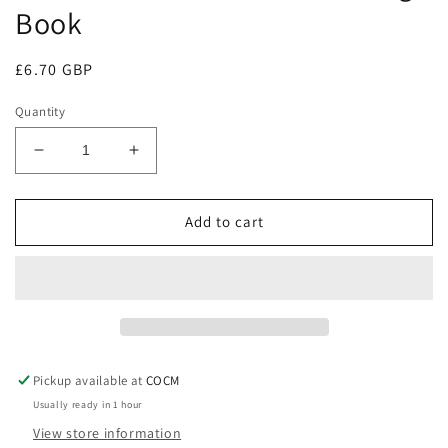
Book
Regular
£6.70 GBP
price
Quantity
Decrease
Increase
quantity
quantity
for
for
Add to cart
婚
婚
姻
姻
書
書
——
——
美
美
滿
滿
婚
婚
Pickup available at
COCM
姻
姻
Usually ready in 1 hour
實
實
View store information
用
用