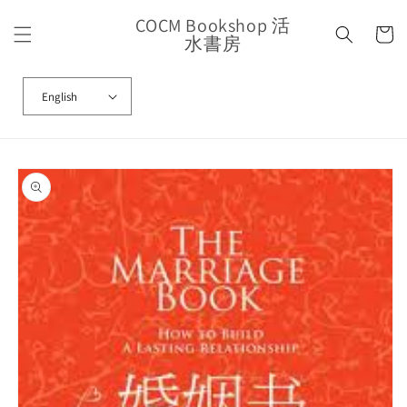
Skip to
COCM Bookshop 活
content
Cart
水書房
English
Skip to
product
information